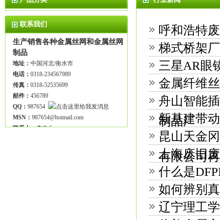
联系我们
呼和浩特废
生产销售各种金属丝网和金属丝网
梯式桥架厂
制品
三星AR眼
地址：
中国河北/衡水市
电话：
0318-234567989
金属纤维丝
传真：
0318-52535699
邮件：
456789
舟山智能插
QQ：
987654
新基建带动
MSN：
987654@hotmail.com
制品厂
联系人：
李先生
昆山天金冈
上海废旧废
有限公司再
什么是DF
如何辨别真
辽宁理工学