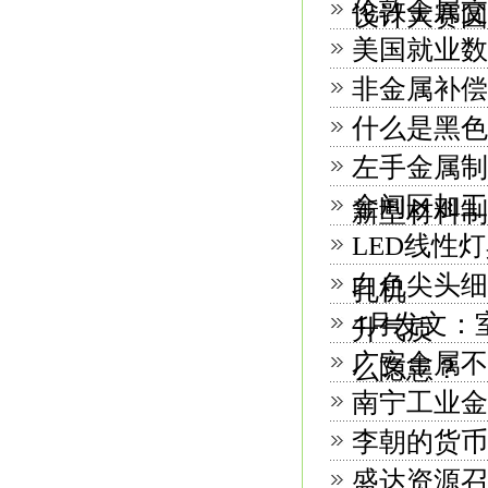
伦敦金属交
设计大赛圆
美国就业数
非金属补偿
什么是黑色
左手金属制
金阊区加工
新型材料制
LED线性
白色尖头细
孔机
4月发文：
升气质
广安金属不
么隐患？
南宁工业金
李朝的货币
盛达资源召