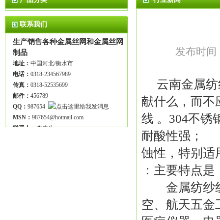
联系我们
生产销售各种金属丝网和金属丝网
发布时间：2
制品
地址：
中国河北/衡水市
电话：
0318-234567989
云南 金属
传真：
0318-52535699
邮件：
456789
献什么，而不
QQ：
987654
线 。304
MSN：
987654@hotmail.com
联系人：
李先生
耐酸性强； 
蚀性，特别适
：主要特点是
金属纺纱线 
空、航天五金