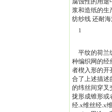
腐蚀性的用途中
浆和造纸的生
纺纱线 还耐
1
平纹的荷兰
种编织网的经
者楔入形的开
合了上述描述
的纬丝间穿叉
拢形成锥形或
经.x维丝经.x